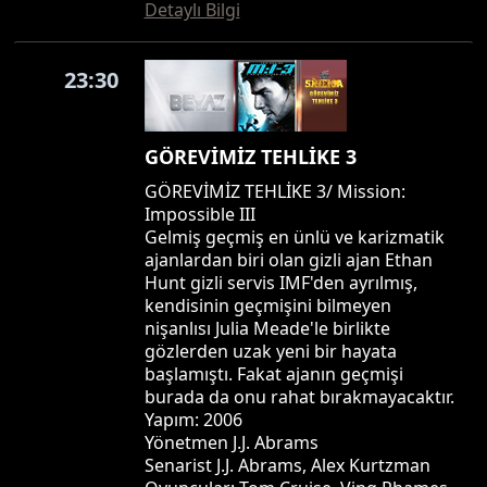
Detaylı Bilgi
23:30
GÖREVİMİZ TEHLİKE 3
GÖREVİMİZ TEHLİKE 3/ Mission:
Impossible III
Gelmiş geçmiş en ünlü ve karizmatik
ajanlardan biri olan gizli ajan Ethan
Hunt gizli servis IMF'den ayrılmış,
kendisinin geçmişini bilmeyen
nişanlısı Julia Meade'le birlikte
gözlerden uzak yeni bir hayata
başlamıştı. Fakat ajanın geçmişi
burada da onu rahat bırakmayacaktır.
Yapım: 2006
Yönetmen J.J. Abrams
Senarist J.J. Abrams, Alex Kurtzman