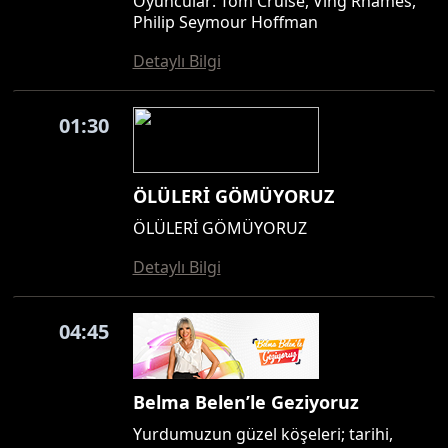
Oyuncular: Tom Cruise, Ving Rhames,
Philip Seymour Hoffman
Detaylı Bilgi
01:30
ÖLÜLERİ GÖMÜYORUZ
ÖLÜLERİ GÖMÜYORUZ
Detaylı Bilgi
04:45
Belma Belen’le Geziyoruz
Yurdumuzun güzel köşeleri; tarihi,