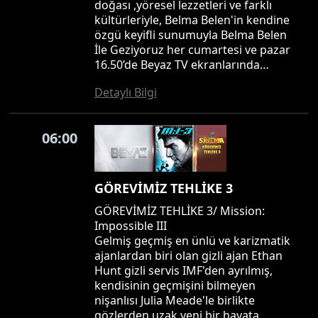
doğası ,yöresel lezzetleri ve farklı
kültürleriyle, Belma Belen'in kendine
özgü keyifli sunumuyla Belma Belen
İle Geziyoruz her cumartesi ve pazar
16.50’de Beyaz TV ekranlarında…
Detaylı Bilgi
06:00
GÖREVİMİZ TEHLİKE 3
GÖREVİMİZ TEHLİKE 3/ Mission:
Impossible III
Gelmiş geçmiş en ünlü ve karizmatik
ajanlardan biri olan gizli ajan Ethan
Hunt gizli servis IMF'den ayrılmış,
kendisinin geçmişini bilmeyen
nişanlısı Julia Meade'le birlikte
gözlerden uzak yeni bir hayata