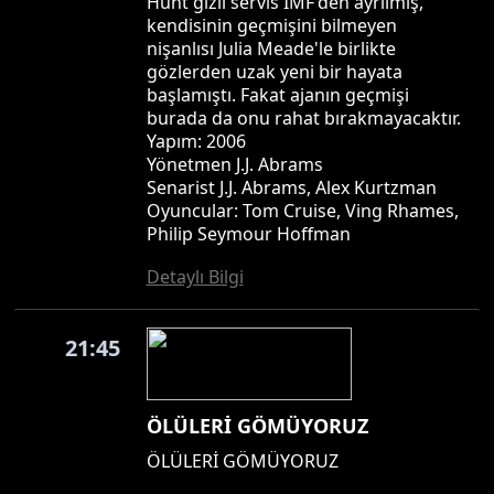
Hunt gizli servis IMF'den ayrılmış,
kendisinin geçmişini bilmeyen
nişanlısı Julia Meade'le birlikte
gözlerden uzak yeni bir hayata
başlamıştı. Fakat ajanın geçmişi
burada da onu rahat bırakmayacaktır.
Yapım: 2006
Yönetmen J.J. Abrams
Senarist J.J. Abrams, Alex Kurtzman
Oyuncular: Tom Cruise, Ving Rhames,
Philip Seymour Hoffman
Detaylı Bilgi
21:45
ÖLÜLERİ GÖMÜYORUZ
ÖLÜLERİ GÖMÜYORUZ