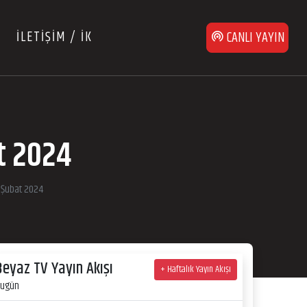
İLETİŞİM / İK
CANLI YAYIN
at 2024
7 Şubat 2024
Beyaz TV Yayın Akışı
+ Haftalık Yayın Akışı
ugün