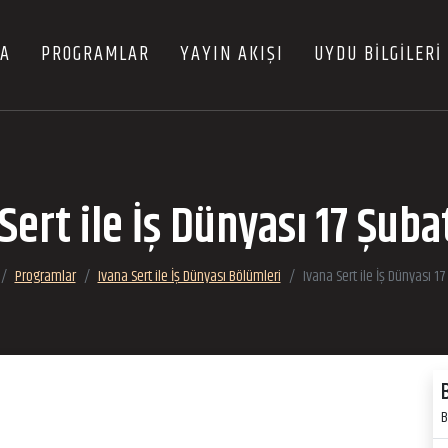
FA
PROGRAMLAR
YAYIN AKIŞI
UYDU BİLGİLERİ
Sert ile İş Dünyası 17 Şub
Programlar
Ivana Sert ile İş Dünyası Bölümleri
Ivana Sert ile İş Dünyası 1
B