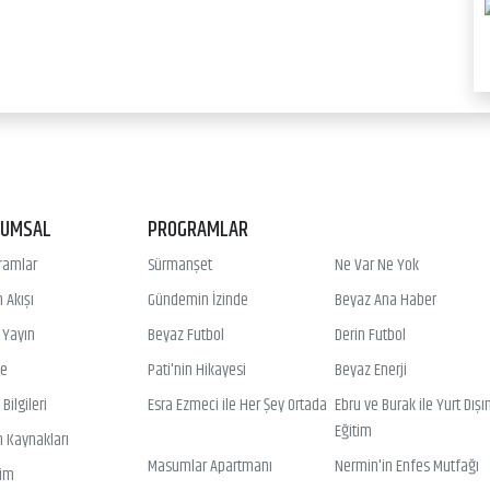
RUMSAL
PROGRAMLAR
ramlar
Sürmanşet
Ne Var Ne Yok
 Akışı
Gündemin İzinde
Beyaz Ana Haber
ı Yayın
Beyaz Futbol
Derin Futbol
ye
Pati'nin Hikayesi
Beyaz Enerji
Bilgileri
Esra Ezmeci ile Her Şey Ortada
Ebru ve Burak ile Yurt Dışı
Eğitim
n Kaynakları
Masumlar Apartmanı
Nermin'in Enfes Mutfağı
şim