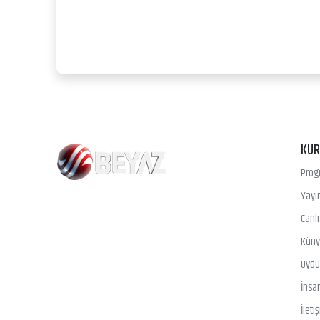
KU
Prog
Yayın
Canl
Kün
Uydu 
İnsa
İleti