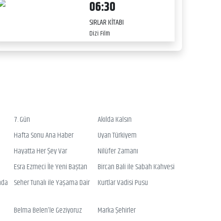
06:30
SIRLAR KİTABI
Dizi Film
7. Gün
Akılda Kalsın
Hafta Sonu Ana Haber
Uyan Türkiyem
Hayatta Her Şey Var
Nilüfer Zamanı
Esra Ezmeci İle Yeni Baştan
Bircan Bali ile Sabah Kahvesi
nda
Seher Tunalı ile Yaşama Dair
Kurtlar Vadisi Pusu
Belma Belen’le Geziyoruz
Marka Şehirler