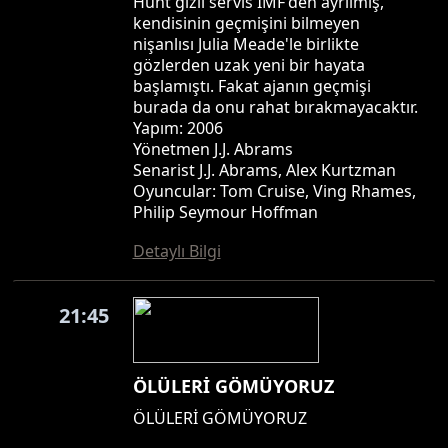
Hunt gizli servis IMF'den ayrılmış,
kendisinin geçmişini bilmeyen
nişanlısı Julia Meade'le birlikte
gözlerden uzak yeni bir hayata
başlamıştı. Fakat ajanın geçmişi
burada da onu rahat bırakmayacaktır.
Yapım: 2006
Yönetmen J.J. Abrams
Senarist J.J. Abrams, Alex Kurtzman
Oyuncular: Tom Cruise, Ving Rhames,
Philip Seymour Hoffman
Detaylı Bilgi
21:45
ÖLÜLERİ GÖMÜYORUZ
ÖLÜLERİ GÖMÜYORUZ