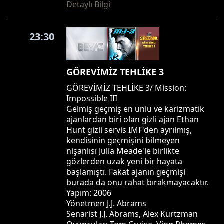
Detaylı Bilgi
23:30
GÖREVİMİZ TEHLİKE 3
GÖREVİMİZ TEHLİKE 3/ Mission:
Impossible III
Gelmiş geçmiş en ünlü ve karizmatik
ajanlardan biri olan gizli ajan Ethan
Hunt gizli servis IMF'den ayrılmış,
kendisinin geçmişini bilmeyen
nişanlısı Julia Meade'le birlikte
gözlerden uzak yeni bir hayata
başlamıştı. Fakat ajanın geçmişi
burada da onu rahat bırakmayacaktır.
Yapım: 2006
Yönetmen J.J. Abrams
Senarist J.J. Abrams, Alex Kurtzman