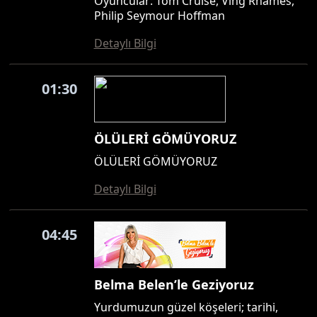
Oyuncular: Tom Cruise, Ving Rhames,
Philip Seymour Hoffman
Detaylı Bilgi
01:30
ÖLÜLERİ GÖMÜYORUZ
ÖLÜLERİ GÖMÜYORUZ
Detaylı Bilgi
04:45
Belma Belen’le Geziyoruz
Yurdumuzun güzel köşeleri; tarihi,