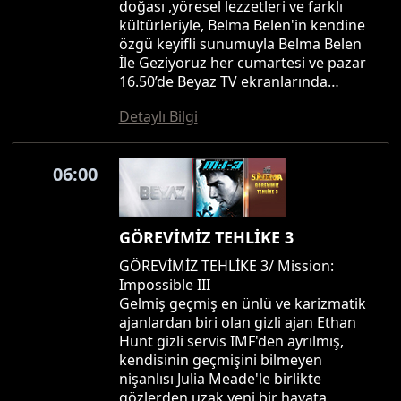
doğası ,yöresel lezzetleri ve farklı
kültürleriyle, Belma Belen'in kendine
özgü keyifli sunumuyla Belma Belen
İle Geziyoruz her cumartesi ve pazar
16.50’de Beyaz TV ekranlarında…
Detaylı Bilgi
06:00
GÖREVİMİZ TEHLİKE 3
GÖREVİMİZ TEHLİKE 3/ Mission:
Impossible III
Gelmiş geçmiş en ünlü ve karizmatik
ajanlardan biri olan gizli ajan Ethan
Hunt gizli servis IMF'den ayrılmış,
kendisinin geçmişini bilmeyen
nişanlısı Julia Meade'le birlikte
gözlerden uzak yeni bir hayata