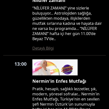
Nilüfer Zamanı
“NİLÜFER ZAMANI” yine sizlerle
buluşuyor... Astrolojiden sağlığa,
güzellikten modaya, ilişkilerden
mutfak sırlarına kadına ve hayata dair
ne varsa bu programda... “NİLÜFER
ZAMANI” hafta içi her gün 11.00’de
Beyaz TV’de..
Detaylı Bilgi
13:00
Nermin'in Enfes Mutfağı
Pratik, hesaplı, sağlıklı lezzetler, şık,
modern, yöresel sofralar... Nermin'in
Enfes Mutfağı, Türkiye'nin en sevilen
şefi Nermin Öztürk'ün sunumuyla