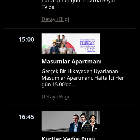
hafta içi her gün 11.00'da Beyaz
TV'de!
Detaylı Bilgi
15:00
Masumlar Apartmanı
Gerçek Bir Hikayeden Uyarlanan
Masumlar Apartmanı, Hafta İçi Her
gün 15.00'da...
Detaylı Bilgi
16:45
Kurtlar Vadisi Pusu