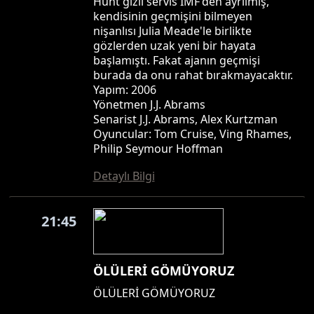
Hunt gizli servis IMF'den ayrılmış,
kendisinin geçmişini bilmeyen
nişanlısı Julia Meade'le birlikte
gözlerden uzak yeni bir hayata
başlamıştı. Fakat ajanın geçmişi
burada da onu rahat bırakmayacaktır.
Yapım: 2006
Yönetmen J.J. Abrams
Senarist J.J. Abrams, Alex Kurtzman
Oyuncular: Tom Cruise, Ving Rhames,
Philip Seymour Hoffman
Detaylı Bilgi
21:45
ÖLÜLERİ GÖMÜYORUZ
ÖLÜLERİ GÖMÜYORUZ