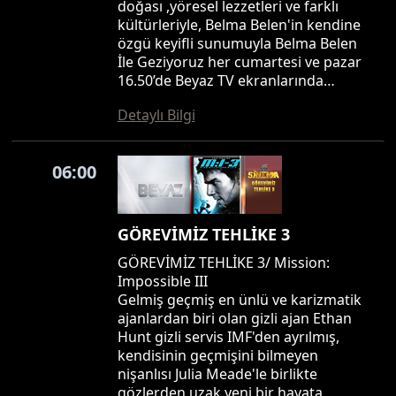
doğası ,yöresel lezzetleri ve farklı
kültürleriyle, Belma Belen'in kendine
özgü keyifli sunumuyla Belma Belen
İle Geziyoruz her cumartesi ve pazar
16.50’de Beyaz TV ekranlarında…
Detaylı Bilgi
06:00
GÖREVİMİZ TEHLİKE 3
GÖREVİMİZ TEHLİKE 3/ Mission:
Impossible III
Gelmiş geçmiş en ünlü ve karizmatik
ajanlardan biri olan gizli ajan Ethan
Hunt gizli servis IMF'den ayrılmış,
kendisinin geçmişini bilmeyen
nişanlısı Julia Meade'le birlikte
gözlerden uzak yeni bir hayata