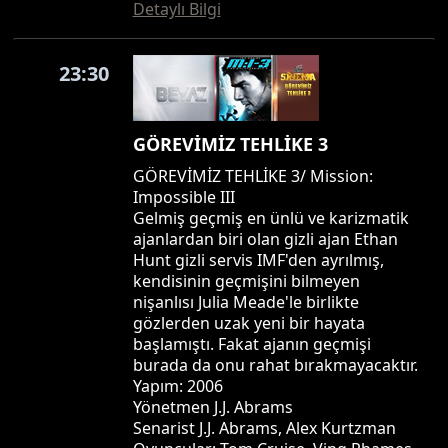
Detaylı Bilgi
23:30
GÖREVİMİZ TEHLİKE 3
GÖREVİMİZ TEHLİKE 3/ Mission:
Impossible III
Gelmiş geçmiş en ünlü ve karizmatik
ajanlardan biri olan gizli ajan Ethan
Hunt gizli servis IMF'den ayrılmış,
kendisinin geçmişini bilmeyen
nişanlısı Julia Meade'le birlikte
gözlerden uzak yeni bir hayata
başlamıştı. Fakat ajanın geçmişi
burada da onu rahat bırakmayacaktır.
Yapım: 2006
Yönetmen J.J. Abrams
Senarist J.J. Abrams, Alex Kurtzman