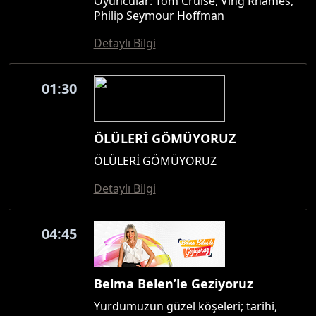
Oyuncular: Tom Cruise, Ving Rhames,
Philip Seymour Hoffman
Detaylı Bilgi
01:30
ÖLÜLERİ GÖMÜYORUZ
ÖLÜLERİ GÖMÜYORUZ
Detaylı Bilgi
04:45
Belma Belen’le Geziyoruz
Yurdumuzun güzel köşeleri; tarihi,