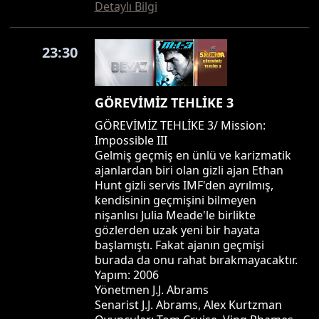
Detaylı Bilgi
23:30
GÖREVİMİZ TEHLİKE 3
GÖREVİMİZ TEHLİKE 3/ Mission:
Impossible III
Gelmiş geçmiş en ünlü ve karizmatik
ajanlardan biri olan gizli ajan Ethan
Hunt gizli servis IMF'den ayrılmış,
kendisinin geçmişini bilmeyen
nişanlısı Julia Meade'le birlikte
gözlerden uzak yeni bir hayata
başlamıştı. Fakat ajanın geçmişi
burada da onu rahat bırakmayacaktır.
Yapım: 2006
Yönetmen J.J. Abrams
Senarist J.J. Abrams, Alex Kurtzman