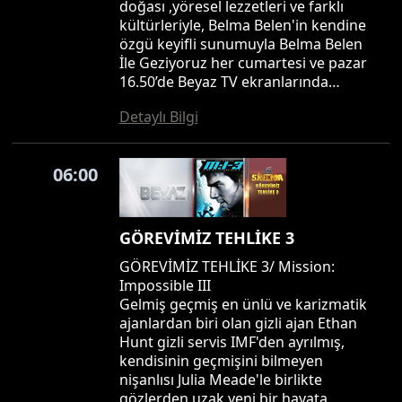
doğası ,yöresel lezzetleri ve farklı
kültürleriyle, Belma Belen'in kendine
özgü keyifli sunumuyla Belma Belen
İle Geziyoruz her cumartesi ve pazar
16.50’de Beyaz TV ekranlarında…
Detaylı Bilgi
06:00
GÖREVİMİZ TEHLİKE 3
GÖREVİMİZ TEHLİKE 3/ Mission:
Impossible III
Gelmiş geçmiş en ünlü ve karizmatik
ajanlardan biri olan gizli ajan Ethan
Hunt gizli servis IMF'den ayrılmış,
kendisinin geçmişini bilmeyen
nişanlısı Julia Meade'le birlikte
gözlerden uzak yeni bir hayata