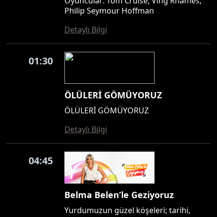
Oyuncular: Tom Cruise, Ving Rhames,
Philip Seymour Hoffman
Detaylı Bilgi
01:30
ÖLÜLERİ GÖMÜYORUZ
ÖLÜLERİ GÖMÜYORUZ
Detaylı Bilgi
04:45
Belma Belen’le Geziyoruz
Yurdumuzun güzel köşeleri; tarihi,