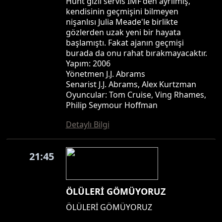
Hunt gizli servis IMF'den ayrılmış,
kendisinin geçmişini bilmeyen
nişanlısı Julia Meade'le birlikte
gözlerden uzak yeni bir hayata
başlamıştı. Fakat ajanın geçmişi
burada da onu rahat bırakmayacaktır.
Yapım: 2006
Yönetmen J.J. Abrams
Senarist J.J. Abrams, Alex Kurtzman
Oyuncular: Tom Cruise, Ving Rhames,
Philip Seymour Hoffman
Detaylı Bilgi
21:45
ÖLÜLERİ GÖMÜYORUZ
ÖLÜLERİ GÖMÜYORUZ