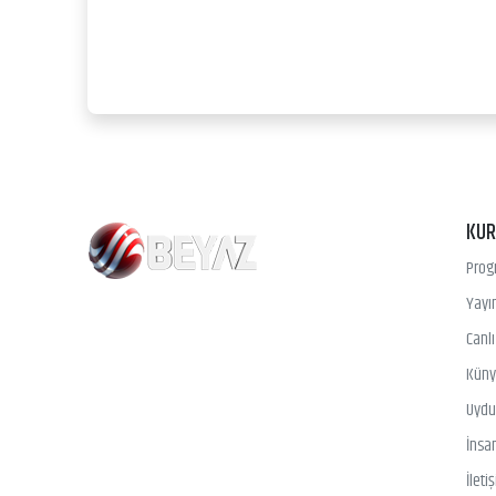
KU
Prog
Yayın
Canl
Kün
Uydu 
İnsa
İleti