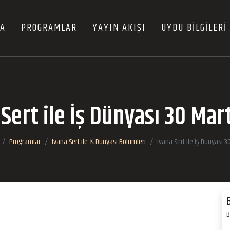
FA
PROGRAMLAR
YAYIN AKIŞI
UYDU BİLGİLERİ
 Sert ile İş Dünyası 30 Mar
Programlar
Ivana Sert ile İş Dünyası Bölümleri
Ivana Sert ile İş Dünyası 
B