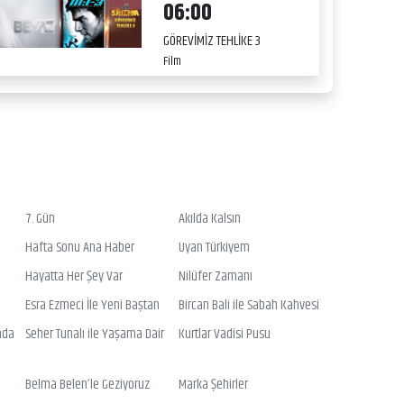
06:00
GÖREVİMİZ TEHLİKE 3
Film
7. Gün
Akılda Kalsın
Hafta Sonu Ana Haber
Uyan Türkiyem
Hayatta Her Şey Var
Nilüfer Zamanı
Esra Ezmeci İle Yeni Baştan
Bircan Bali ile Sabah Kahvesi
nda
Seher Tunalı ile Yaşama Dair
Kurtlar Vadisi Pusu
Belma Belen’le Geziyoruz
Marka Şehirler