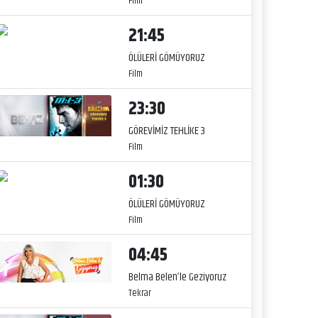
Film
21:45
ÖLÜLERİ GÖMÜYORUZ
Film
23:30
GÖREVİMİZ TEHLİKE 3
Film
01:30
ÖLÜLERİ GÖMÜYORUZ
Film
04:45
Belma Belen’le Geziyoruz
Tekrar