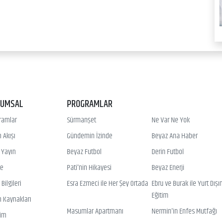
RUMSAL
PROGRAMLAR
ramlar
Sürmanşet
Ne Var Ne Yok
 Akışı
Gündemin İzinde
Beyaz Ana Haber
ı Yayın
Beyaz Futbol
Derin Futbol
ye
Pati'nin Hikayesi
Beyaz Enerji
Bilgileri
Esra Ezmeci ile Her Şey Ortada
Ebru ve Burak ile Yurt Dışı
Eğitim
n Kaynakları
Masumlar Apartmanı
Nermin'in Enfes Mutfağı
şim