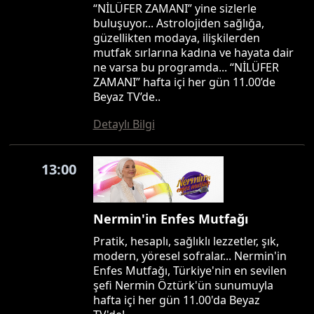
“NİLÜFER ZAMANI” yine sizlerle
buluşuyor... Astrolojiden sağlığa,
güzellikten modaya, ilişkilerden
mutfak sırlarına kadına ve hayata dair
ne varsa bu programda... “NİLÜFER
ZAMANI” hafta içi her gün 11.00’de
Beyaz TV’de..
Detaylı Bilgi
13:00
Nermin'in Enfes Mutfağı
Pratik, hesaplı, sağlıklı lezzetler, şık,
modern, yöresel sofralar... Nermin'in
Enfes Mutfağı, Türkiye'nin en sevilen
şefi Nermin Öztürk'ün sunumuyla
hafta içi her gün 11.00'da Beyaz