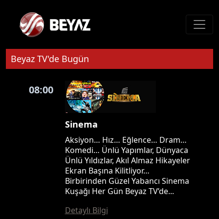
Beyaz TV'de Bugün
08:00
Sinema
Aksiyon… Hız… Eğlence… Dram…
Komedi… Ünlü Yapımlar, Dünyaca
Ünlü Yıldızlar, Akıl Almaz Hikayeler
Ekran Başına Kilitliyor…
Birbirinden Güzel Yabancı Sinema
Kuşağı Her Gün Beyaz TV’de...
Detaylı Bilgi