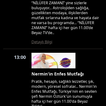
“NİLÜFER ZAMANI” yine sizlerle
buluşuyor... Astrolojiden sağlığa,
güzellikten modaya, ilişkilerden
mutfak sırlarına kadına ve hayata dair
ne varsa bu programda... “NİLÜFER
ZAMANI” hafta içi her gün 11.00’de
Beyaz TV’de..
Detaylı Bilgi
13:00
Nermin'in Enfes Mutfağı
Pratik, hesaplı, sağlıklı lezzetler, şık,
modern, yöresel sofralar... Nermin'in
Enfes Mutfağı, Türkiye'nin en sevilen
şefi Nermin Öztürk'ün sunumuyla
hafta içi her gün 11.00'da Beyaz