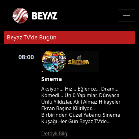
Beyaz TV'de Bugün
08:00
Sinema
Aksiyon… Hız… Eğlence… Dram…
Komedi… Ünlü Yapımlar, Dünyaca
Ünlü Yıldızlar, Akıl Almaz Hikayeler
Ekran Başına Kilitliyor…
Birbirinden Güzel Yabancı Sinema
Kuşağı Her Gün Beyaz TV’de...
Detaylı Bilgi