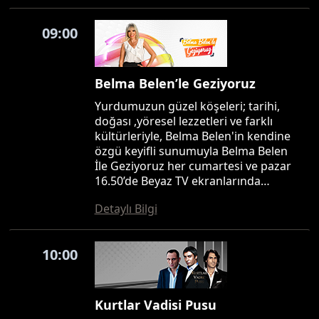
09:00
Belma Belen’le Geziyoruz
Yurdumuzun güzel köşeleri; tarihi,
doğası ,yöresel lezzetleri ve farklı
kültürleriyle, Belma Belen'in kendine
özgü keyifli sunumuyla Belma Belen
İle Geziyoruz her cumartesi ve pazar
16.50’de Beyaz TV ekranlarında…
Detaylı Bilgi
10:00
Kurtlar Vadisi Pusu