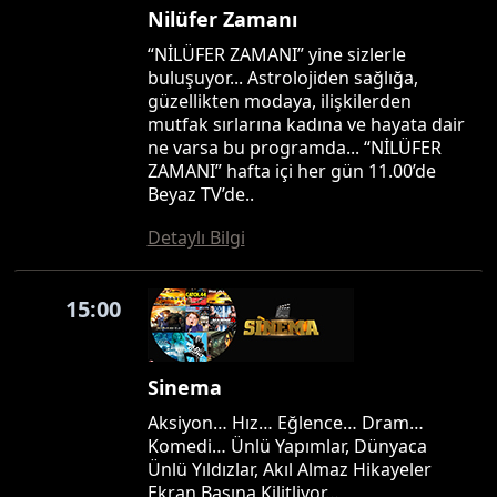
Nilüfer Zamanı
“NİLÜFER ZAMANI” yine sizlerle
buluşuyor... Astrolojiden sağlığa,
güzellikten modaya, ilişkilerden
mutfak sırlarına kadına ve hayata dair
ne varsa bu programda... “NİLÜFER
ZAMANI” hafta içi her gün 11.00’de
Beyaz TV’de..
Detaylı Bilgi
15:00
Sinema
Aksiyon… Hız… Eğlence… Dram…
Komedi… Ünlü Yapımlar, Dünyaca
Ünlü Yıldızlar, Akıl Almaz Hikayeler
Ekran Başına Kilitliyor…