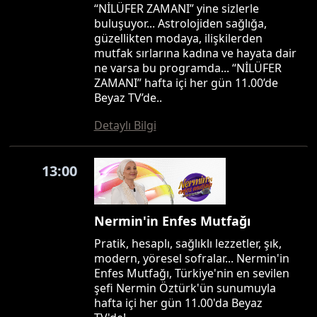
“NİLÜFER ZAMANI” yine sizlerle
buluşuyor... Astrolojiden sağlığa,
güzellikten modaya, ilişkilerden
mutfak sırlarına kadına ve hayata dair
ne varsa bu programda... “NİLÜFER
ZAMANI” hafta içi her gün 11.00’de
Beyaz TV’de..
Detaylı Bilgi
13:00
Nermin'in Enfes Mutfağı
Pratik, hesaplı, sağlıklı lezzetler, şık,
modern, yöresel sofralar... Nermin'in
Enfes Mutfağı, Türkiye'nin en sevilen
şefi Nermin Öztürk'ün sunumuyla
hafta içi her gün 11.00'da Beyaz