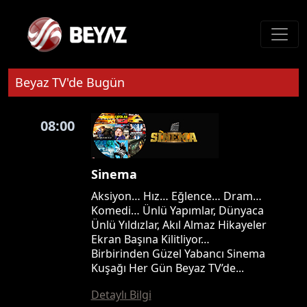
Beyaz TV'de Bugün
08:00
Sinema
Aksiyon… Hız… Eğlence… Dram…
Komedi… Ünlü Yapımlar, Dünyaca
Ünlü Yıldızlar, Akıl Almaz Hikayeler
Ekran Başına Kilitliyor…
Birbirinden Güzel Yabancı Sinema
Kuşağı Her Gün Beyaz TV’de...
Detaylı Bilgi