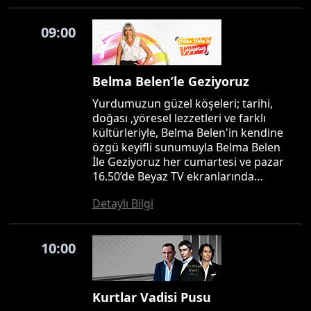
09:00
Belma Belen’le Geziyoruz
Yurdumuzun güzel köşeleri; tarihi,
doğası ,yöresel lezzetleri ve farklı
kültürleriyle, Belma Belen'in kendine
özgü keyifli sunumuyla Belma Belen
İle Geziyoruz her cumartesi ve pazar
16.50’de Beyaz TV ekranlarında…
Detaylı Bilgi
10:00
Kurtlar Vadisi Pusu