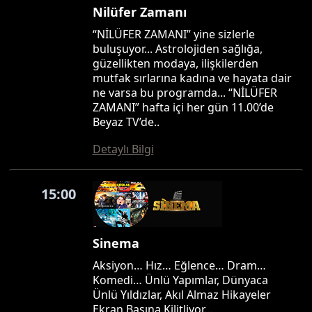
Nilüfer Zamanı
“NİLÜFER ZAMANI” yine sizlerle
buluşuyor... Astrolojiden sağlığa,
güzellikten modaya, ilişkilerden
mutfak sırlarına kadına ve hayata dair
ne varsa bu programda... “NİLÜFER
ZAMANI” hafta içi her gün 11.00’de
Beyaz TV’de..
Detaylı Bilgi
15:00
Sinema
Aksiyon… Hız… Eğlence… Dram…
Komedi… Ünlü Yapımlar, Dünyaca
Ünlü Yıldızlar, Akıl Almaz Hikayeler
Ekran Başına Kilitliyor…