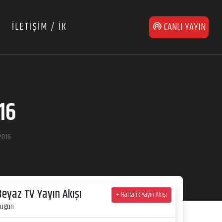
İLETİŞİM / İK
CANLI YAYIN
16
2016
Beyaz TV Yayın Akışı
+ Haftalık Yayın Akışı
ugün