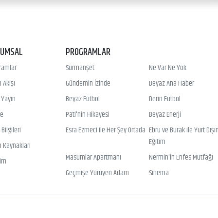
RUMSAL
PROGRAMLAR
ramlar
Sürmanşet
Ne Var Ne Yok
 Akışı
Gündemin İzinde
Beyaz Ana Haber
ı Yayın
Beyaz Futbol
Derin Futbol
ye
Pati'nin Hikayesi
Beyaz Enerji
Bilgileri
Esra Ezmeci ile Her Şey Ortada
Ebru ve Burak ile Yurt Dışı
Eğitim
n Kaynakları
Masumlar Apartmanı
Nermin'in Enfes Mutfağı
şim
Geçmişe Yürüyen Adam
Sinema