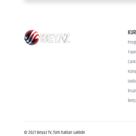
KU
Prog
Yayın
Canl
Kün
Uydu 
İnsa
İleti
© 2021 Beyaz TV, Tüm hakları saklıdır.