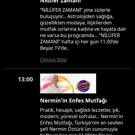
Nilüfer Zamanı
“NİLÜFER ZAMANI” yine sizlerle
buluşuyor... Astrolojiden sağlığa,
güzellikten modaya, ilişkilerden
mutfak sırlarına kadına ve hayata dair
ne varsa bu programda... “NİLÜFER
ZAMANI” hafta içi her gün 11.00’de
Beyaz TV’de..
Detaylı Bilgi
13:00
Nermin'in Enfes Mutfağı
Pratik, hesaplı, sağlıklı lezzetler, şık,
modern, yöresel sofralar... Nermin'in
Enfes Mutfağı, Türkiye'nin en sevilen
şefi Nermin Öztürk'ün sunumuyla