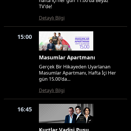
hafta içi her gün 11.00'da Beyaz
TV'de!
Detaylı Bilgi
15:00
Masumlar Apartmanı
Gerçek Bir Hikayeden Uyarlanan
Masumlar Apartmanı, Hafta İçi Her
gün 15.00'da...
Detaylı Bilgi
16:45
Kurtlar Vadisi Pusu