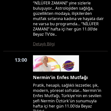
“NİLÜFER ZAMANI” yine sizlerle
buluşuyor... Astrolojiden sağlığa,
güzellikten modaya, ilişkilerden
mutfak sırlarına kadına ve hayata dair
ne varsa bu programda... “NİLÜFER
ZAMANI” hafta içi her gün 11.00’de
Beyaz TV’de..
Detaylı Bilgi
13:00
Nermin'in Enfes Mutfağı
Pratik, hesaplı, sağlıklı lezzetler, şık,
modern, yöresel sofralar... Nermin'in
Enfes Mutfağı, Türkiye'nin en sevilen
şefi Nermin Öztürk'ün sunumuyla
hafta içi her gün 11.00'da Beyaz