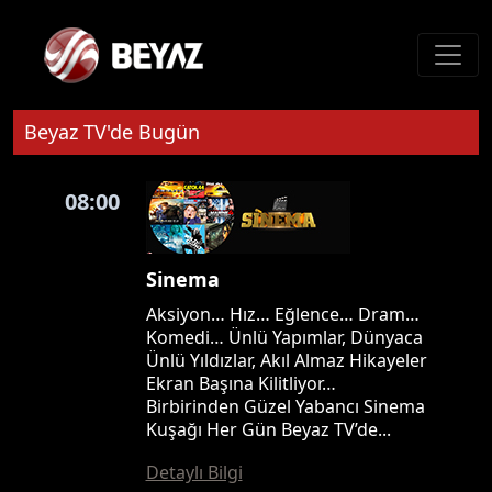
Beyaz TV'de Bugün
08:00
Sinema
Aksiyon… Hız… Eğlence… Dram…
Komedi… Ünlü Yapımlar, Dünyaca
Ünlü Yıldızlar, Akıl Almaz Hikayeler
Ekran Başına Kilitliyor…
Birbirinden Güzel Yabancı Sinema
Kuşağı Her Gün Beyaz TV’de...
Detaylı Bilgi