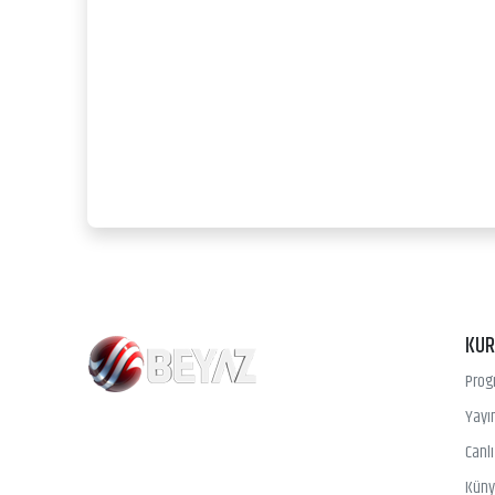
KU
Prog
Yayın
Canl
Kün