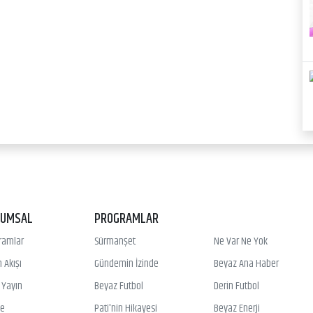
RUMSAL
PROGRAMLAR
ramlar
Sürmanşet
Ne Var Ne Yok
 Akışı
Gündemin İzinde
Beyaz Ana Haber
ı Yayın
Beyaz Futbol
Derin Futbol
ye
Pati'nin Hikayesi
Beyaz Enerji