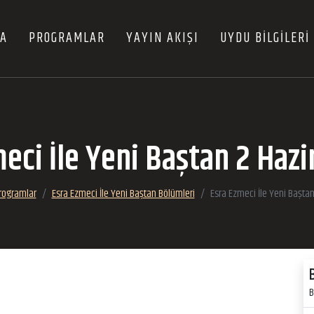
FA
PROGRAMLAR
YAYIN AKIŞI
UYDU BİLGİLERİ
eci İle Yeni Baştan 2 Haz
rogramlar
Esra Ezmeci İle Yeni Baştan Bölümleri
Esra Ezmeci İle Yeni Başta
B