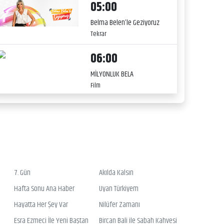
05:00
Belma Belen’le Geziyoruz
Tekrar
06:00
MİLYONLUK BELA
Film
7. Gün
Akılda Kalsın
Hafta Sonu Ana Haber
Uyan Türkiyem
Hayatta Her Şey Var
Nilüfer Zamanı
Esra Ezmeci İle Yeni Baştan
Bircan Bali ile Sabah Kahvesi