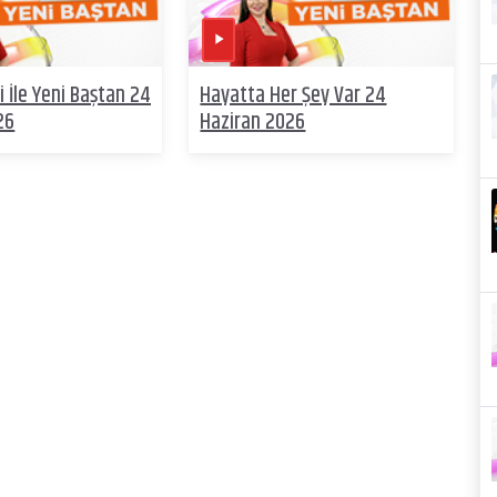
 İle Yeni Baştan 24
Hayatta Her Şey Var 24
26
Haziran 2026