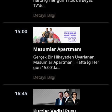
hafta içi her gün 11.00'da Beyaz
TV'de!
Detaylı Bilgi
15:00
Masumlar Apartmanı
Gerçek Bir Hikayeden Uyarlanan
Masumlar Apartmanı, Hafta İçi Her
gün 15.00'da...
Detaylı Bilgi
16:45
Kurtlar Vadisi Pusu