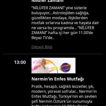
Nilüfer Zamanı
“NİLÜFER ZAMANI” yine sizlerle
buluşuyor... Astrolojiden sağlığa,
güzellikten modaya, ilişkilerden
mutfak sırlarına kadına ve hayata dair
ne varsa bu programda... “NİLÜFER
ZAMANI” hafta içi her gün 11.00’de
Beyaz TV’de..
Detaylı Bilgi
13:00
Nermin'in Enfes Mutfağı
Pratik, hesaplı, sağlıklı lezzetler, şık,
modern, yöresel sofralar... Nermin'in
Enfes Mutfağı, Türkiye'nin en sevilen
şefi Nermin Öztürk'ün sunumuyla