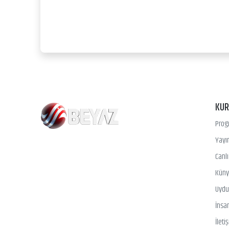
KU
Prog
Yayın
Canl
Kün
Uydu 
İnsa
İleti