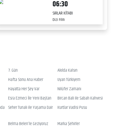
06:30
SIRLAR KİTABI
Dizi Film
7. Gün
Akılda Kalsın
Hafta Sonu Ana Haber
Uyan Türkiyem
Hayatta Her Şey Var
Nilüfer Zamanı
Esra Ezmeci İle Yeni Baştan
Bircan Bali ile Sabah Kahvesi
nda
Seher Tunalı ile Yaşama Dair
Kurtlar Vadisi Pusu
Belma Belen’le Geziyoruz
Marka Şehirler