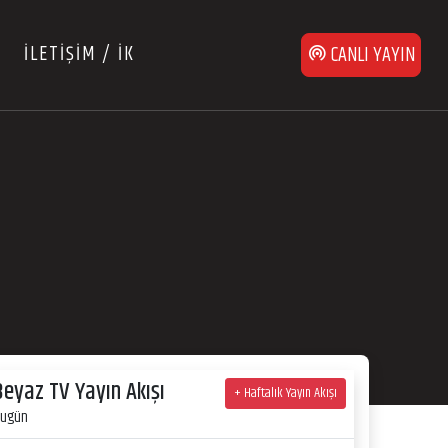
İLETİŞİM / İK
CANLI YAYIN
Beyaz TV Yayın Akışı
+ Haftalık Yayın Akışı
ugün