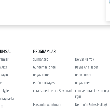
RUMSAL
PROGRAMLAR
ramlar
Sürmanşet
Ne Var Ne Yok
 Akışı
Gündemin İzinde
Beyaz Ana Haber
ı Yayın
Beyaz Futbol
Derin Futbol
ye
Pati'nin Hikayesi
Beyaz Enerji
Bilgileri
Esra Ezmeci ile Her Şey Ortada
Ebru ve Burak ile Yurt Dışı
Eğitim
n Kaynakları
Masumlar Apartmanı
Nermin'in Enfes Mutfağı
şim