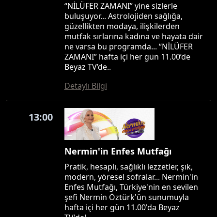
“NİLÜFER ZAMANI” yine sizlerle
buluşuyor... Astrolojiden sağlığa,
güzellikten modaya, ilişkilerden
mutfak sırlarına kadına ve hayata dair
ne varsa bu programda... “NİLÜFER
ZAMANI” hafta içi her gün 11.00’de
Beyaz TV’de..
Detaylı Bilgi
13:00
Nermin'in Enfes Mutfağı
Pratik, hesaplı, sağlıklı lezzetler, şık,
modern, yöresel sofralar... Nermin'in
Enfes Mutfağı, Türkiye'nin en sevilen
şefi Nermin Öztürk'ün sunumuyla
hafta içi her gün 11.00'da Beyaz