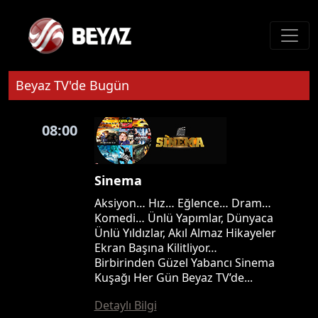
Beyaz TV'de Bugün
08:00
Sinema
Aksiyon… Hız… Eğlence… Dram…
Komedi… Ünlü Yapımlar, Dünyaca
Ünlü Yıldızlar, Akıl Almaz Hikayeler
Ekran Başına Kilitliyor…
Birbirinden Güzel Yabancı Sinema
Kuşağı Her Gün Beyaz TV’de...
Detaylı Bilgi