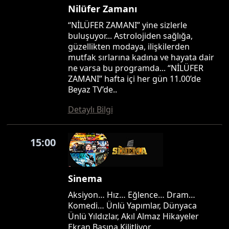
Nilüfer Zamanı
“NİLÜFER ZAMANI” yine sizlerle
buluşuyor... Astrolojiden sağlığa,
güzellikten modaya, ilişkilerden
mutfak sırlarına kadına ve hayata dair
ne varsa bu programda... “NİLÜFER
ZAMANI” hafta içi her gün 11.00’de
Beyaz TV’de..
Detaylı Bilgi
15:00
Sinema
Aksiyon… Hız… Eğlence… Dram…
Komedi… Ünlü Yapımlar, Dünyaca
Ünlü Yıldızlar, Akıl Almaz Hikayeler
Ekran Başına Kilitliyor…