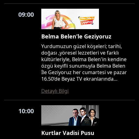
09:00
Belma Belen’le Geziyoruz
Yurdumuzun güzel köşeleri; tarihi,
doğası ,yöresel lezzetleri ve farklı
kültürleriyle, Belma Belen'in kendine
özgü keyifli sunumuyla Belma Belen
İle Geziyoruz her cumartesi ve pazar
16.50’de Beyaz TV ekranlarında…
Detaylı Bilgi
10:00
Kurtlar Vadisi Pusu