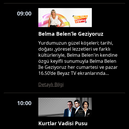
09:00
Belma Belen’le Geziyoruz
Yurdumuzun güzel köşeleri; tarihi,
doğası ,yöresel lezzetleri ve farklı
kültürleriyle, Belma Belen'in kendine
özgü keyifli sunumuyla Belma Belen
İle Geziyoruz her cumartesi ve pazar
16.50’de Beyaz TV ekranlarında…
Detaylı Bilgi
10:00
Kurtlar Vadisi Pusu