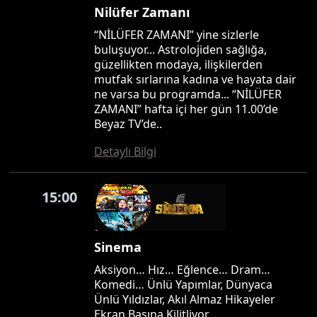
Nilüfer Zamanı
“NİLÜFER ZAMANI” yine sizlerle
buluşuyor... Astrolojiden sağlığa,
güzellikten modaya, ilişkilerden
mutfak sırlarına kadına ve hayata dair
ne varsa bu programda... “NİLÜFER
ZAMANI” hafta içi her gün 11.00’de
Beyaz TV’de..
Detaylı Bilgi
15:00
Sinema
Aksiyon… Hız… Eğlence… Dram…
Komedi… Ünlü Yapımlar, Dünyaca
Ünlü Yıldızlar, Akıl Almaz Hikayeler
Ekran Başına Kilitliyor…