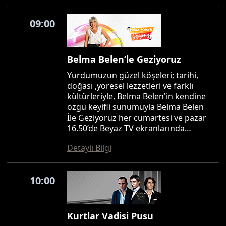
09:00
Belma Belen’le Geziyoruz
Yurdumuzun güzel köşeleri; tarihi,
doğası ,yöresel lezzetleri ve farklı
kültürleriyle, Belma Belen'in kendine
özgü keyifli sunumuyla Belma Belen
İle Geziyoruz her cumartesi ve pazar
16.50’de Beyaz TV ekranlarında…
Detaylı Bilgi
10:00
Kurtlar Vadisi Pusu