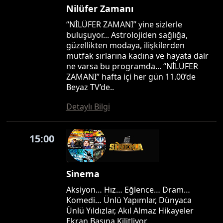
Nilüfer Zamanı
“NİLÜFER ZAMANI” yine sizlerle
buluşuyor... Astrolojiden sağlığa,
güzellikten modaya, ilişkilerden
mutfak sırlarına kadına ve hayata dair
ne varsa bu programda... “NİLÜFER
ZAMANI” hafta içi her gün 11.00’de
Beyaz TV’de..
Detaylı Bilgi
15:00
Sinema
Aksiyon… Hız… Eğlence… Dram…
Komedi… Ünlü Yapımlar, Dünyaca
Ünlü Yıldızlar, Akıl Almaz Hikayeler
Ekran Başına Kilitliyor…