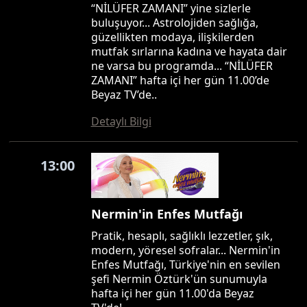
“NİLÜFER ZAMANI” yine sizlerle
buluşuyor... Astrolojiden sağlığa,
güzellikten modaya, ilişkilerden
mutfak sırlarına kadına ve hayata dair
ne varsa bu programda... “NİLÜFER
ZAMANI” hafta içi her gün 11.00’de
Beyaz TV’de..
Detaylı Bilgi
13:00
Nermin'in Enfes Mutfağı
Pratik, hesaplı, sağlıklı lezzetler, şık,
modern, yöresel sofralar... Nermin'in
Enfes Mutfağı, Türkiye'nin en sevilen
şefi Nermin Öztürk'ün sunumuyla
hafta içi her gün 11.00'da Beyaz