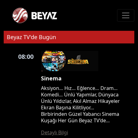
Beyaz TV'de Bugün
08:00
Sinema
Aksiyon… Hız… Eğlence… Dram…
Komedi… Ünlü Yapımlar, Dünyaca
Ünlü Yıldızlar, Akıl Almaz Hikayeler
Ekran Başına Kilitliyor…
Birbirinden Güzel Yabancı Sinema
Kuşağı Her Gün Beyaz TV’de...
Detaylı Bilgi