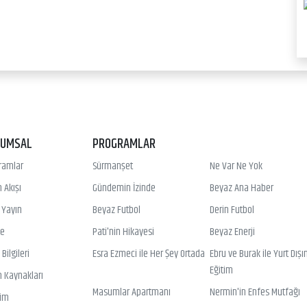
RUMSAL
PROGRAMLAR
ramlar
Sürmanşet
Ne Var Ne Yok
 Akışı
Gündemin İzinde
Beyaz Ana Haber
ı Yayın
Beyaz Futbol
Derin Futbol
ye
Pati'nin Hikayesi
Beyaz Enerji
Bilgileri
Esra Ezmeci ile Her Şey Ortada
Ebru ve Burak ile Yurt Dışı
Eğitim
n Kaynakları
Masumlar Apartmanı
Nermin'in Enfes Mutfağı
şim