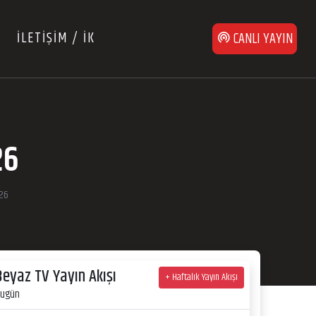
İLETİŞİM / İK
CANLI YAYIN
26
026
Beyaz TV Yayın Akışı
+ Haftalık Yayın Akışı
ugün