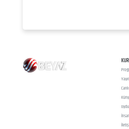
KU
Prog
Yayın
Canl
Kün
Uydu 
İnsa
İleti