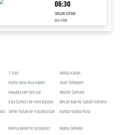
06:30
SIRLAR KİTABI
Dizi Film
7. Gün
Akılda Kalsın
Hafta Sonu Ana Haber
Uyan Türkiyem
Hayatta Her Şey Var
Nilüfer Zamanı
Esra Ezmeci İle Yeni Baştan
Bircan Bali ile Sabah Kahvesi
nda
Seher Tunalı ile Yaşama Dair
Kurtlar Vadisi Pusu
Belma Belen’le Geziyoruz
Marka Şehirler