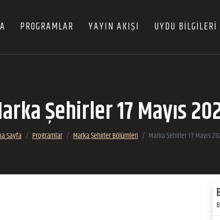
FA
PROGRAMLAR
YAYIN AKIŞI
UYDU BİLGİLERİ
arka Şehirler 17 Mayıs 20
na Sayfa
Programlar
Marka Şehirler Bölümleri
Marka Şehirler 17 Mayıs 2
B