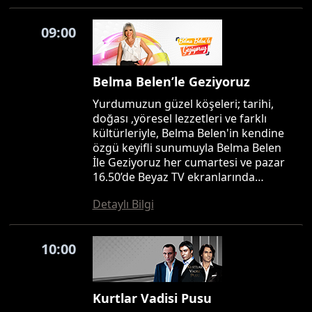
09:00
Belma Belen’le Geziyoruz
Yurdumuzun güzel köşeleri; tarihi,
doğası ,yöresel lezzetleri ve farklı
kültürleriyle, Belma Belen'in kendine
özgü keyifli sunumuyla Belma Belen
İle Geziyoruz her cumartesi ve pazar
16.50’de Beyaz TV ekranlarında…
Detaylı Bilgi
10:00
Kurtlar Vadisi Pusu