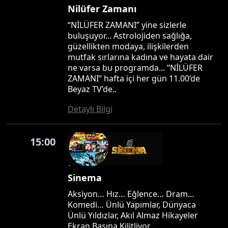
Nilüfer Zamanı
“NİLÜFER ZAMANI” yine sizlerle
buluşuyor... Astrolojiden sağlığa,
güzellikten modaya, ilişkilerden
mutfak sırlarına kadına ve hayata dair
ne varsa bu programda... “NİLÜFER
ZAMANI” hafta içi her gün 11.00’de
Beyaz TV’de..
Detaylı Bilgi
15:00
Sinema
Aksiyon… Hız… Eğlence… Dram…
Komedi… Ünlü Yapımlar, Dünyaca
Ünlü Yıldızlar, Akıl Almaz Hikayeler
Ekran Başına Kilitliyor…