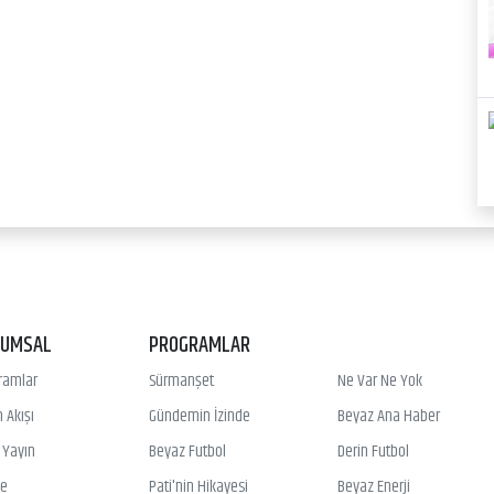
RUMSAL
PROGRAMLAR
ramlar
Sürmanşet
Ne Var Ne Yok
 Akışı
Gündemin İzinde
Beyaz Ana Haber
ı Yayın
Beyaz Futbol
Derin Futbol
ye
Pati'nin Hikayesi
Beyaz Enerji