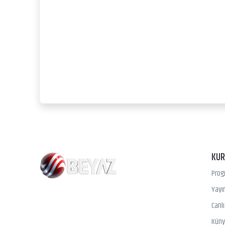
KU
Prog
Yayın
Canl
Kün