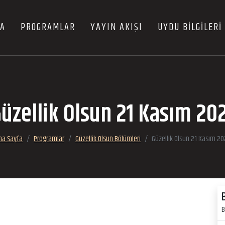
FA
PROGRAMLAR
YAYIN AKIŞI
UYDU BİLGİLERİ
üzellik Olsun 21 Kasım 20
na Sayfa
Programlar
Güzellik Olsun Bölümleri
Güzellik Olsun 21 Kasım 20
B