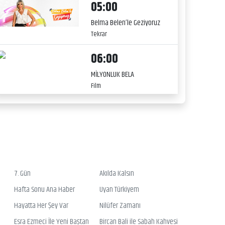
05:00
Belma Belen’le Geziyoruz
Tekrar
06:00
MİLYONLUK BELA
Film
7. Gün
Akılda Kalsın
Hafta Sonu Ana Haber
Uyan Türkiyem
Hayatta Her Şey Var
Nilüfer Zamanı
Esra Ezmeci İle Yeni Baştan
Bircan Bali ile Sabah Kahvesi