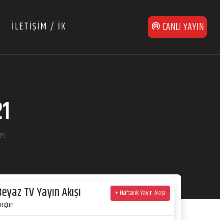
İLETİŞİM / İK
CANLI YAYIN
21
21
Beyaz TV Yayın Akışı
+ Haftalık Yayın Akışı
ugün