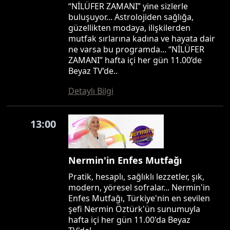
“NİLÜFER ZAMANI” yine sizlerle
buluşuyor... Astrolojiden sağlığa,
güzellikten modaya, ilişkilerden
mutfak sırlarına kadına ve hayata dair
ne varsa bu programda... “NİLÜFER
ZAMANI” hafta içi her gün 11.00’de
Beyaz TV’de..
Detaylı Bilgi
13:00
Nermin'in Enfes Mutfağı
Pratik, hesaplı, sağlıklı lezzetler, şık,
modern, yöresel sofralar... Nermin'in
Enfes Mutfağı, Türkiye'nin en sevilen
şefi Nermin Öztürk'ün sunumuyla
hafta içi her gün 11.00'da Beyaz