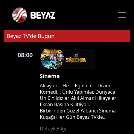
Beyaz TV'de Bugün
08:00
Sinema
Aksiyon… Hız… Eğlence… Dram…
Komedi… Ünlü Yapımlar, Dünyaca
Ünlü Yıldızlar, Akıl Almaz Hikayeler
Ekran Başına Kilitliyor…
Birbirinden Güzel Yabancı Sinema
Kuşağı Her Gün Beyaz TV’de...
Detaylı Bilgi