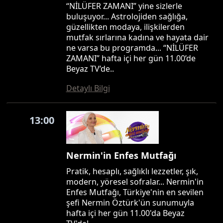
“NİLÜFER ZAMANI” yine sizlerle
buluşuyor... Astrolojiden sağlığa,
güzellikten modaya, ilişkilerden
mutfak sırlarına kadına ve hayata dair
ne varsa bu programda... “NİLÜFER
ZAMANI” hafta içi her gün 11.00’de
Beyaz TV’de..
Detaylı Bilgi
13:00
Nermin'in Enfes Mutfağı
Pratik, hesaplı, sağlıklı lezzetler, şık,
modern, yöresel sofralar... Nermin'in
Enfes Mutfağı, Türkiye'nin en sevilen
şefi Nermin Öztürk'ün sunumuyla
hafta içi her gün 11.00'da Beyaz