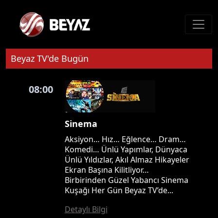
Beyaz TV'de Bugün
08:00
Sinema
Aksiyon… Hız… Eğlence… Dram…
Komedi… Ünlü Yapımlar, Dünyaca
Ünlü Yıldızlar, Akıl Almaz Hikayeler
Ekran Başına Kilitliyor…
Birbirinden Güzel Yabancı Sinema
Kuşağı Her Gün Beyaz TV’de...
Detaylı Bilgi