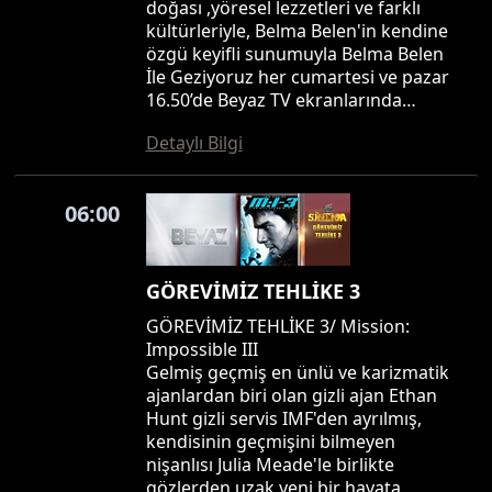
doğası ,yöresel lezzetleri ve farklı
kültürleriyle, Belma Belen'in kendine
özgü keyifli sunumuyla Belma Belen
İle Geziyoruz her cumartesi ve pazar
16.50’de Beyaz TV ekranlarında…
Detaylı Bilgi
06:00
GÖREVİMİZ TEHLİKE 3
GÖREVİMİZ TEHLİKE 3/ Mission:
Impossible III
Gelmiş geçmiş en ünlü ve karizmatik
ajanlardan biri olan gizli ajan Ethan
Hunt gizli servis IMF'den ayrılmış,
kendisinin geçmişini bilmeyen
nişanlısı Julia Meade'le birlikte
gözlerden uzak yeni bir hayata