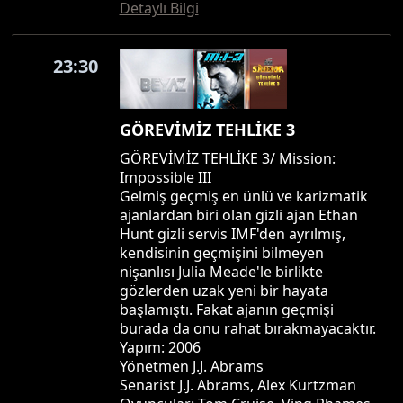
Detaylı Bilgi
23:30
GÖREVİMİZ TEHLİKE 3
GÖREVİMİZ TEHLİKE 3/ Mission:
Impossible III
Gelmiş geçmiş en ünlü ve karizmatik
ajanlardan biri olan gizli ajan Ethan
Hunt gizli servis IMF'den ayrılmış,
kendisinin geçmişini bilmeyen
nişanlısı Julia Meade'le birlikte
gözlerden uzak yeni bir hayata
başlamıştı. Fakat ajanın geçmişi
burada da onu rahat bırakmayacaktır.
Yapım: 2006
Yönetmen J.J. Abrams
Senarist J.J. Abrams, Alex Kurtzman