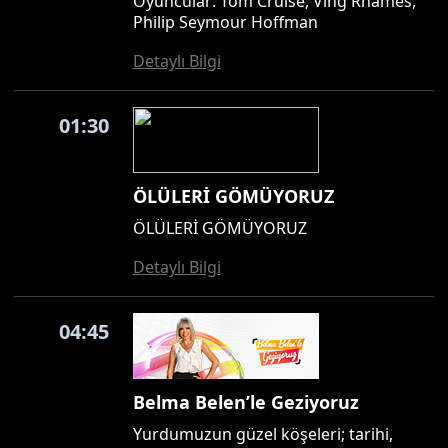
Oyuncular: Tom Cruise, Ving Rhames,
Philip Seymour Hoffman
Detaylı Bilgi
01:30
ÖLÜLERİ GÖMÜYORUZ
ÖLÜLERİ GÖMÜYORUZ
Detaylı Bilgi
04:45
Belma Belen’le Geziyoruz
Yurdumuzun güzel köşeleri; tarihi,