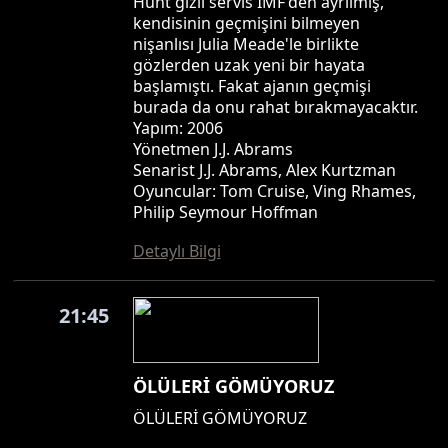
Hunt gizli servis IMF'den ayrılmış,
kendisinin geçmişini bilmeyen
nişanlısı Julia Meade'le birlikte
gözlerden uzak yeni bir hayata
başlamıştı. Fakat ajanın geçmişi
burada da onu rahat bırakmayacaktır.
Yapım: 2006
Yönetmen J.J. Abrams
Senarist J.J. Abrams, Alex Kurtzman
Oyuncular: Tom Cruise, Ving Rhames,
Philip Seymour Hoffman
Detaylı Bilgi
21:45
ÖLÜLERİ GÖMÜYORUZ
ÖLÜLERİ GÖMÜYORUZ