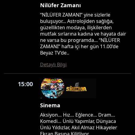
Nilüfer Zamanı
“NİLÜFER ZAMANI” yine sizlerle
buluşuyor... Astrolojiden sağlığa,
güzellikten modaya, ilişkilerden
mutfak sırlarına kadına ve hayata dair
ne varsa bu programda... “NİLÜFER
ZAMANI” hafta içi her gün 11.00’de
Beyaz TV’de..
Detaylı Bilgi
15:00
Sinema
Aksiyon… Hız… Eğlence… Dram…
Komedi… Ünlü Yapımlar, Dünyaca
Ünlü Yıldızlar, Akıl Almaz Hikayeler
Ekran Başına Kilitliyor…