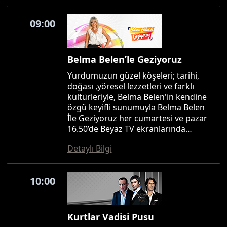
09:00
Belma Belen’le Geziyoruz
Yurdumuzun güzel köşeleri; tarihi,
doğası ,yöresel lezzetleri ve farklı
kültürleriyle, Belma Belen'in kendine
özgü keyifli sunumuyla Belma Belen
İle Geziyoruz her cumartesi ve pazar
16.50’de Beyaz TV ekranlarında…
Detaylı Bilgi
10:00
Kurtlar Vadisi Pusu