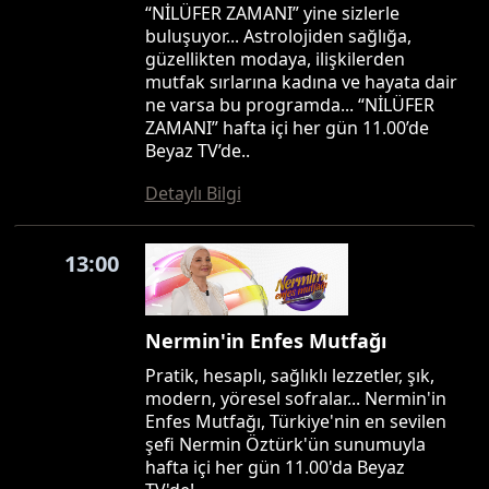
“NİLÜFER ZAMANI” yine sizlerle
buluşuyor... Astrolojiden sağlığa,
güzellikten modaya, ilişkilerden
mutfak sırlarına kadına ve hayata dair
ne varsa bu programda... “NİLÜFER
ZAMANI” hafta içi her gün 11.00’de
Beyaz TV’de..
Detaylı Bilgi
13:00
Nermin'in Enfes Mutfağı
Pratik, hesaplı, sağlıklı lezzetler, şık,
modern, yöresel sofralar... Nermin'in
Enfes Mutfağı, Türkiye'nin en sevilen
şefi Nermin Öztürk'ün sunumuyla
hafta içi her gün 11.00'da Beyaz