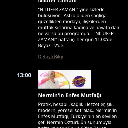
Nilüfer Zamanı
“NİLÜFER ZAMANI” yine sizlerle
buluşuyor... Astrolojiden sağlığa,
güzellikten modaya, ilişkilerden
mutfak sırlarına kadına ve hayata dair
ne varsa bu programda... “NİLÜFER
ZAMANI” hafta içi her gün 11.00’de
Beyaz TV’de..
Detaylı Bilgi
13:00
Nermin'in Enfes Mutfağı
Pratik, hesaplı, sağlıklı lezzetler, şık,
modern, yöresel sofralar... Nermin'in
Enfes Mutfağı, Türkiye'nin en sevilen
şefi Nermin Öztürk'ün sunumuyla