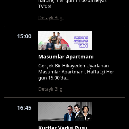
hafta içi her gün 11.00'da Beyaz
TV'de!
Detaylı Bilgi
15:00
Masumlar Apartmanı
Gerçek Bir Hikayeden Uyarlanan
Masumlar Apartmanı, Hafta İçi Her
gün 15.00'da...
Detaylı Bilgi
16:45
Kurtlar Vadisi Pusu