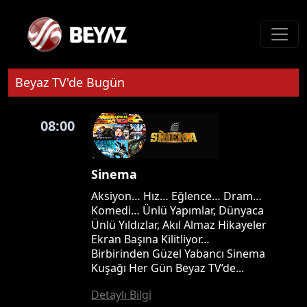
Beyaz TV'de Bugün
08:00
Sinema
Aksiyon… Hız… Eğlence… Dram…
Komedi… Ünlü Yapımlar, Dünyaca
Ünlü Yıldızlar, Akıl Almaz Hikayeler
Ekran Başına Kilitliyor…
Birbirinden Güzel Yabancı Sinema
Kuşağı Her Gün Beyaz TV’de...
Detaylı Bilgi