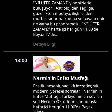
“NİLÜFER ZAMANI” yine sizlerle
buluşuyor... Astrolojiden sağlığa,
güzellikten modaya, ilişkilerden
mutfak sırlarına kadına ve hayata dair
ne varsa bu programda... “NİLÜFER
ZAMANI” hafta içi her gün 11.00’de
Beyaz TV’de..
Detaylı Bilgi
13:00
Nermin'in Enfes Mutfağı
Pratik, hesaplı, sağlıklı lezzetler, şık,
modern, yöresel sofralar... Nermin'in
Enfes Mutfağı, Türkiye'nin en sevilen
şefi Nermin Öztürk'ün sunumuyla
hafta içi her gün 11.00'da Beyaz