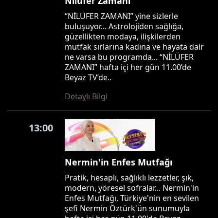
Nilüfer Zamanı
“NİLÜFER ZAMANI” yine sizlerle
buluşuyor... Astrolojiden sağlığa,
güzellikten modaya, ilişkilerden
mutfak sırlarına kadına ve hayata dair
ne varsa bu programda... “NİLÜFER
ZAMANI” hafta içi her gün 11.00’de
Beyaz TV’de..
Detaylı Bilgi
13:00
Nermin'in Enfes Mutfağı
Pratik, hesaplı, sağlıklı lezzetler, şık,
modern, yöresel sofralar... Nermin'in
Enfes Mutfağı, Türkiye'nin en sevilen
şefi Nermin Öztürk'ün sunumuyla