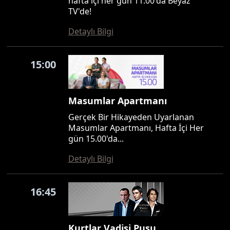
hafta içi her gün 11.00'da Beyaz
TV'de!
Detaylı Bilgi
15:00
Masumlar Apartmanı
Gerçek Bir Hikayeden Uyarlanan
Masumlar Apartmanı, Hafta İçi Her
gün 15.00'da...
Detaylı Bilgi
16:45
Kurtlar Vadisi Pusu