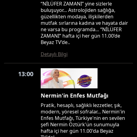
“NİLÜFER ZAMANI” yine sizlerle
buluşuyor... Astrolojiden sağlığa,
güzellikten modaya, ilişkilerden
mutfak sırlarına kadına ve hayata dair
ne varsa bu programda... “NİLÜFER
ZAMANI” hafta içi her gün 11.00’de
Beyaz TV’de..
Detaylı Bilgi
13:00
Nermin'in Enfes Mutfağı
Pratik, hesaplı, sağlıklı lezzetler, şık,
modern, yöresel sofralar... Nermin'in
Enfes Mutfağı, Türkiye'nin en sevilen
şefi Nermin Öztürk'ün sunumuyla
hafta içi her gün 11.00'da Beyaz