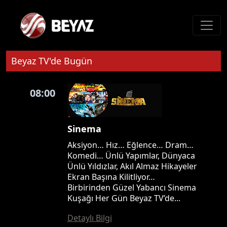
Beyaz TV'de Bugün
08:00
Sinema
Aksiyon… Hız… Eğlence… Dram…
Komedi… Ünlü Yapımlar, Dünyaca
Ünlü Yıldızlar, Akıl Almaz Hikayeler
Ekran Başına Kilitliyor…
Birbirinden Güzel Yabancı Sinema
Kuşağı Her Gün Beyaz TV’de...
Detaylı Bilgi