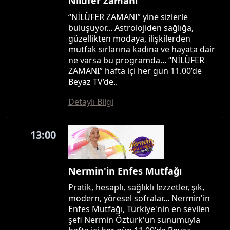
Nilüfer Zamanı
“NİLÜFER ZAMANI” yine sizlerle
buluşuyor... Astrolojiden sağlığa,
güzellikten modaya, ilişkilerden
mutfak sırlarına kadına ve hayata dair
ne varsa bu programda... “NİLÜFER
ZAMANI” hafta içi her gün 11.00’de
Beyaz TV’de..
Detaylı Bilgi
13:00
Nermin'in Enfes Mutfağı
Pratik, hesaplı, sağlıklı lezzetler, şık,
modern, yöresel sofralar... Nermin'in
Enfes Mutfağı, Türkiye'nin en sevilen
şefi Nermin Öztürk'ün sunumuyla