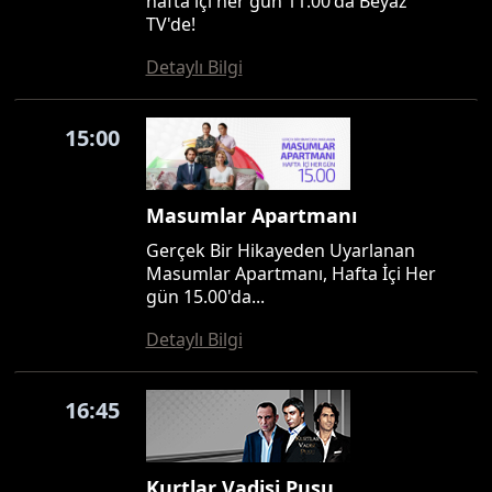
hafta içi her gün 11.00'da Beyaz
TV'de!
Detaylı Bilgi
15:00
Masumlar Apartmanı
Gerçek Bir Hikayeden Uyarlanan
Masumlar Apartmanı, Hafta İçi Her
gün 15.00'da...
Detaylı Bilgi
16:45
Kurtlar Vadisi Pusu