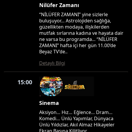
Nilüfer Zamanı
“NİLÜFER ZAMANI” yine sizlerle
buluşuyor... Astrolojiden sağlığa,
güzellikten modaya, ilişkilerden
mutfak sırlarına kadına ve hayata dair
ne varsa bu programda... “NİLÜFER
ZAMANI” hafta içi her gün 11.00’de
Beyaz TV’de..
Detaylı Bilgi
15:00
Sinema
Aksiyon… Hız… Eğlence… Dram…
Komedi… Ünlü Yapımlar, Dünyaca
Ünlü Yıldızlar, Akıl Almaz Hikayeler
Ekran Başına Kilitliyor…