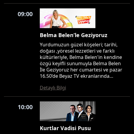
09:00
Belma Belen’le Geziyoruz
Yurdumuzun güzel köşeleri; tarihi,
doğası ,yöresel lezzetleri ve farklı
kültürleriyle, Belma Belen'in kendine
özgü keyifli sunumuyla Belma Belen
İle Geziyoruz her cumartesi ve pazar
16.50’de Beyaz TV ekranlarında…
Detaylı Bilgi
10:00
Kurtlar Vadisi Pusu