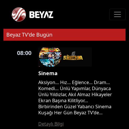
Beyaz TV'de Bugün
08:00
Sinema
Aksiyon… Hız… Eğlence… Dram…
Komedi… Ünlü Yapımlar, Dünyaca
Ünlü Yıldızlar, Akıl Almaz Hikayeler
Ekran Başına Kilitliyor…
Birbirinden Güzel Yabancı Sinema
Kuşağı Her Gün Beyaz TV’de...
Detaylı Bilgi