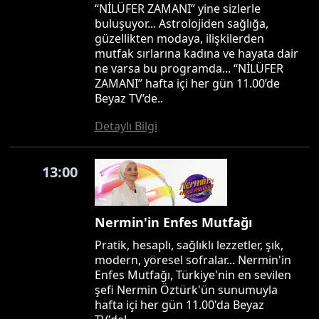
“NİLÜFER ZAMANI” yine sizlerle
buluşuyor... Astrolojiden sağlığa,
güzellikten modaya, ilişkilerden
mutfak sırlarına kadına ve hayata dair
ne varsa bu programda... “NİLÜFER
ZAMANI” hafta içi her gün 11.00’de
Beyaz TV’de..
Detaylı Bilgi
13:00
Nermin'in Enfes Mutfağı
Pratik, hesaplı, sağlıklı lezzetler, şık,
modern, yöresel sofralar... Nermin'in
Enfes Mutfağı, Türkiye'nin en sevilen
şefi Nermin Öztürk'ün sunumuyla
hafta içi her gün 11.00'da Beyaz