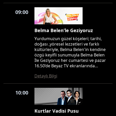
09:00
Belma Belen’le Geziyoruz
Yurdumuzun güzel köşeleri; tarihi,
doğası ,yöresel lezzetleri ve farklı
kültürleriyle, Belma Belen'in kendine
özgü keyifli sunumuyla Belma Belen
İle Geziyoruz her cumartesi ve pazar
16.50’de Beyaz TV ekranlarında…
Detaylı Bilgi
10:00
Kurtlar Vadisi Pusu