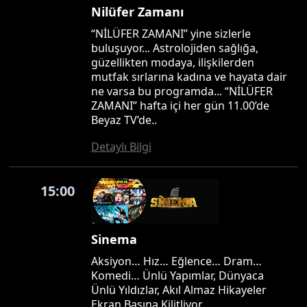
Nilüfer Zamanı
“NİLÜFER ZAMANI” yine sizlerle
buluşuyor... Astrolojiden sağlığa,
güzellikten modaya, ilişkilerden
mutfak sırlarına kadına ve hayata dair
ne varsa bu programda... “NİLÜFER
ZAMANI” hafta içi her gün 11.00’de
Beyaz TV’de..
Detaylı Bilgi
15:00
Sinema
Aksiyon… Hız… Eğlence… Dram…
Komedi… Ünlü Yapımlar, Dünyaca
Ünlü Yıldızlar, Akıl Almaz Hikayeler
Ekran Başına Kilitliyor…