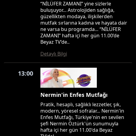
“NİLÜFER ZAMANI” yine sizlerle
buluşuyor... Astrolojiden sağlığa,
güzellikten modaya, ilişkilerden
mutfak sırlarına kadına ve hayata dair
ne varsa bu programda... “NİLÜFER
ZAMANI” hafta içi her gün 11.00’de
Beyaz TV’de..
Detaylı Bilgi
13:00
Nermin'in Enfes Mutfağı
Pratik, hesaplı, sağlıklı lezzetler, şık,
modern, yöresel sofralar... Nermin'in
Enfes Mutfağı, Türkiye'nin en sevilen
şefi Nermin Öztürk'ün sunumuyla
hafta içi her gün 11.00'da Beyaz