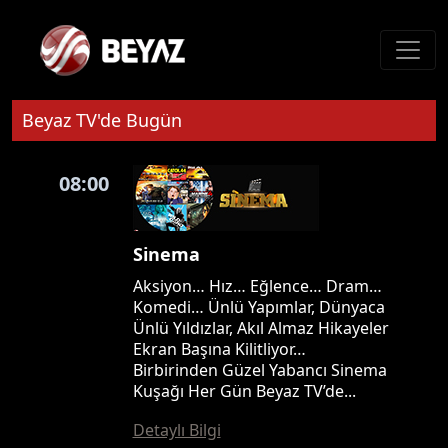
Beyaz TV'de Bugün
08:00
Sinema
Aksiyon… Hız… Eğlence… Dram…
Komedi… Ünlü Yapımlar, Dünyaca
Ünlü Yıldızlar, Akıl Almaz Hikayeler
Ekran Başına Kilitliyor…
Birbirinden Güzel Yabancı Sinema
Kuşağı Her Gün Beyaz TV’de...
Detaylı Bilgi