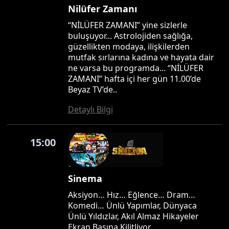
Nilüfer Zamanı
“NİLÜFER ZAMANI” yine sizlerle
buluşuyor... Astrolojiden sağlığa,
güzellikten modaya, ilişkilerden
mutfak sırlarına kadına ve hayata dair
ne varsa bu programda... “NİLÜFER
ZAMANI” hafta içi her gün 11.00’de
Beyaz TV’de..
Detaylı Bilgi
15:00
Sinema
Aksiyon… Hız… Eğlence… Dram…
Komedi… Ünlü Yapımlar, Dünyaca
Ünlü Yıldızlar, Akıl Almaz Hikayeler
Ekran Başına Kilitliyor…