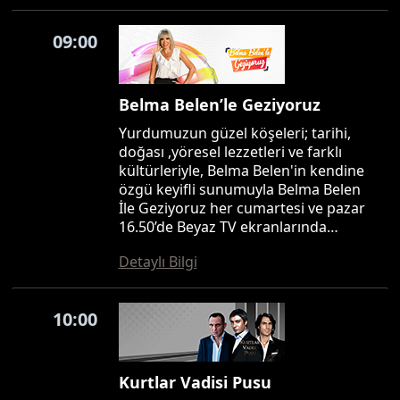
09:00
Belma Belen’le Geziyoruz
Yurdumuzun güzel köşeleri; tarihi,
doğası ,yöresel lezzetleri ve farklı
kültürleriyle, Belma Belen'in kendine
özgü keyifli sunumuyla Belma Belen
İle Geziyoruz her cumartesi ve pazar
16.50’de Beyaz TV ekranlarında…
Detaylı Bilgi
10:00
Kurtlar Vadisi Pusu