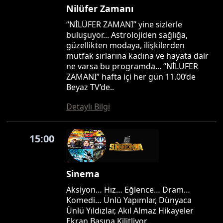
Nilüfer Zamanı
“NİLÜFER ZAMANI” yine sizlerle
buluşuyor... Astrolojiden sağlığa,
güzellikten modaya, ilişkilerden
mutfak sırlarına kadına ve hayata dair
ne varsa bu programda... “NİLÜFER
ZAMANI” hafta içi her gün 11.00’de
Beyaz TV’de..
Detaylı Bilgi
15:00
Sinema
Aksiyon… Hız… Eğlence… Dram…
Komedi… Ünlü Yapımlar, Dünyaca
Ünlü Yıldızlar, Akıl Almaz Hikayeler
Ekran Başına Kilitliyor…