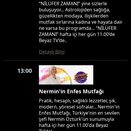
“NİLÜFER ZAMANI” yine sizlerle
buluşuyor... Astrolojiden sağlığa,
güzellikten modaya, ilişkilerden
mutfak sırlarına kadına ve hayata dair
ne varsa bu programda... “NİLÜFER
ZAMANI” hafta içi her gün 11.00’de
Beyaz TV’de..
Detaylı Bilgi
13:00
Nermin'in Enfes Mutfağı
Pratik, hesaplı, sağlıklı lezzetler, şık,
modern, yöresel sofralar... Nermin'in
Enfes Mutfağı, Türkiye'nin en sevilen
şefi Nermin Öztürk'ün sunumuyla
hafta içi her gün 11.00'da Beyaz