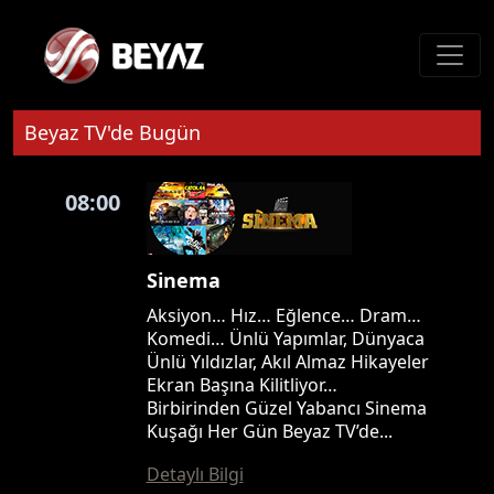
Beyaz TV'de Bugün
08:00
Sinema
Aksiyon… Hız… Eğlence… Dram…
Komedi… Ünlü Yapımlar, Dünyaca
Ünlü Yıldızlar, Akıl Almaz Hikayeler
Ekran Başına Kilitliyor…
Birbirinden Güzel Yabancı Sinema
Kuşağı Her Gün Beyaz TV’de...
Detaylı Bilgi