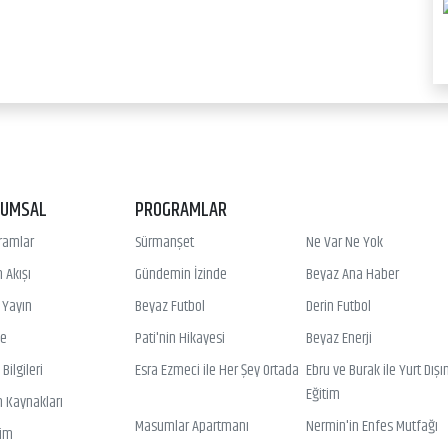
RUMSAL
PROGRAMLAR
ramlar
Sürmanşet
Ne Var Ne Yok
 Akışı
Gündemin İzinde
Beyaz Ana Haber
ı Yayın
Beyaz Futbol
Derin Futbol
ye
Pati'nin Hikayesi
Beyaz Enerji
Bilgileri
Esra Ezmeci ile Her Şey Ortada
Ebru ve Burak ile Yurt Dışı
Eğitim
n Kaynakları
Masumlar Apartmanı
Nermin'in Enfes Mutfağı
şim