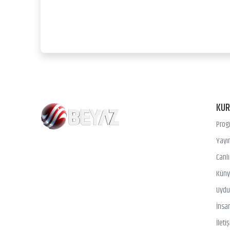
KU
Prog
Yayın
Canl
Kün
Uydu 
İnsa
İleti