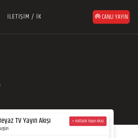
İLETİŞİM / İK
CANLI YAYIN
4
Beyaz TV Yayın Akışı
+ Haftalık Yayın Akışı
ugün