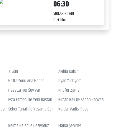
06:30
SIRLAR KİTABI
Dizi Film
7. Gün
Akılda Kalsın
Hafta Sonu Ana Haber
Uyan Türkiyem
Hayatta Her Şey Var
Nilüfer Zamanı
Esra Ezmeci İle Yeni Baştan
Bircan Bali ile Sabah Kahvesi
nda
Seher Tunalı ile Yaşama Dair
Kurtlar Vadisi Pusu
Belma Belen’le Geziyoruz
Marka Şehirler