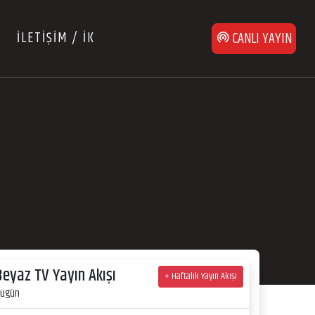
İLETİŞİM / İK
CANLI YAYIN
Beyaz TV Yayın Akışı
+ Haftalık Yayın Akışı
ugün