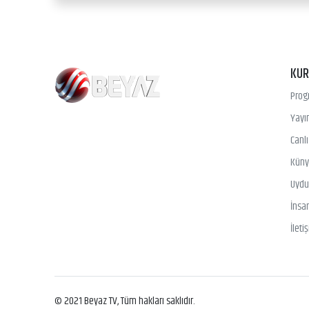
KU
Prog
Yayın
Canl
Kün
Uydu 
İnsa
İleti
© 2021 Beyaz TV, Tüm hakları saklıdır.