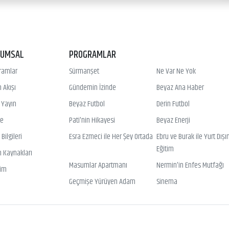
RUMSAL
PROGRAMLAR
ramlar
Sürmanşet
Ne Var Ne Yok
 Akışı
Gündemin İzinde
Beyaz Ana Haber
ı Yayın
Beyaz Futbol
Derin Futbol
ye
Pati'nin Hikayesi
Beyaz Enerji
Bilgileri
Esra Ezmeci ile Her Şey Ortada
Ebru ve Burak ile Yurt Dışı
Eğitim
n Kaynakları
Masumlar Apartmanı
Nermin'in Enfes Mutfağı
şim
Geçmişe Yürüyen Adam
Sinema