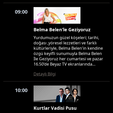
09:00
Belma Belen’le Geziyoruz
Yurdumuzun güzel köşeleri; tarihi,
doğası ,yöresel lezzetleri ve farklı
kültürleriyle, Belma Belen'in kendine
özgü keyifli sunumuyla Belma Belen
İle Geziyoruz her cumartesi ve pazar
16.50’de Beyaz TV ekranlarında…
Detaylı Bilgi
10:00
Kurtlar Vadisi Pusu