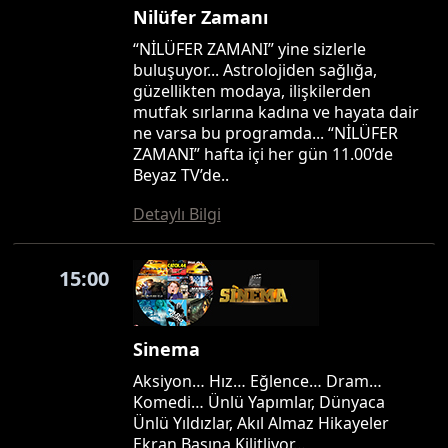
Nilüfer Zamanı
“NİLÜFER ZAMANI” yine sizlerle
buluşuyor... Astrolojiden sağlığa,
güzellikten modaya, ilişkilerden
mutfak sırlarına kadına ve hayata dair
ne varsa bu programda... “NİLÜFER
ZAMANI” hafta içi her gün 11.00’de
Beyaz TV’de..
Detaylı Bilgi
15:00
Sinema
Aksiyon… Hız… Eğlence… Dram…
Komedi… Ünlü Yapımlar, Dünyaca
Ünlü Yıldızlar, Akıl Almaz Hikayeler
Ekran Başına Kilitliyor…