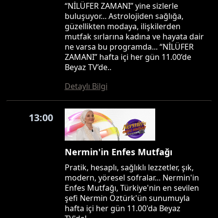
“NİLÜFER ZAMANI” yine sizlerle
buluşuyor... Astrolojiden sağlığa,
güzellikten modaya, ilişkilerden
mutfak sırlarına kadına ve hayata dair
ne varsa bu programda... “NİLÜFER
ZAMANI” hafta içi her gün 11.00’de
Beyaz TV’de..
Detaylı Bilgi
13:00
Nermin'in Enfes Mutfağı
Pratik, hesaplı, sağlıklı lezzetler, şık,
modern, yöresel sofralar... Nermin'in
Enfes Mutfağı, Türkiye'nin en sevilen
şefi Nermin Öztürk'ün sunumuyla
hafta içi her gün 11.00'da Beyaz