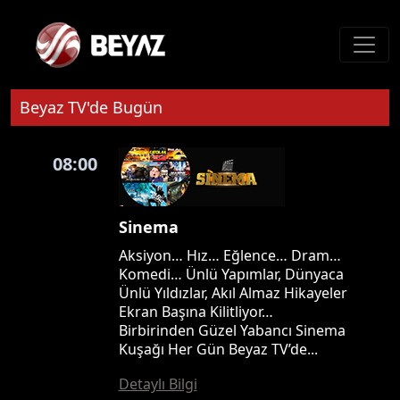
Beyaz TV'de Bugün
08:00
Sinema
Aksiyon… Hız… Eğlence… Dram…
Komedi… Ünlü Yapımlar, Dünyaca
Ünlü Yıldızlar, Akıl Almaz Hikayeler
Ekran Başına Kilitliyor…
Birbirinden Güzel Yabancı Sinema
Kuşağı Her Gün Beyaz TV’de...
Detaylı Bilgi