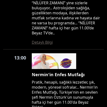
“NİLÜFER ZAMANI” yine sizlerle
buluşuyor... Astrolojiden sağlığa,
güzellikten modaya, ilişkilerden
mutfak sırlarına kadına ve hayata dair
ne varsa bu programda... “NİLÜFER
ZAMANI” hafta içi her gün 11.00’de
Beyaz TV’de..
Detaylı Bilgi
13:00
Nermin'in Enfes Mutfağı
Pratik, hesaplı, sağlıklı lezzetler, şık,
modern, yöresel sofralar... Nermin'in
Enfes Mutfağı, Türkiye'nin en sevilen
şefi Nermin Öztürk'ün sunumuyla
hafta içi her gün 11.00'da Beyaz