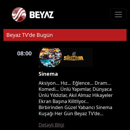
Beyaz TV'de Bugün
08:00
Sinema
Aksiyon… Hız… Eğlence… Dram…
Komedi… Ünlü Yapımlar, Dünyaca
Ünlü Yıldızlar, Akıl Almaz Hikayeler
Ekran Başına Kilitliyor…
Birbirinden Güzel Yabancı Sinema
Kuşağı Her Gün Beyaz TV’de...
Detaylı Bilgi