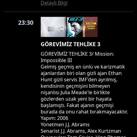
Detaylı Bilgi
23:30
GÖREVİMİZ TEHLİKE 3
GÖREVİMİZ TEHLİKE 3/ Mission:
Impossible III
Gelmiş geçmiş en ünlü ve karizmatik
ajanlardan biri olan gizli ajan Ethan
Hunt gizli servis IMF'den ayrılmış,
kendisinin geçmişini bilmeyen
nişanlısı Julia Meade'le birlikte
gözlerden uzak yeni bir hayata
başlamıştı. Fakat ajanın geçmişi
burada da onu rahat bırakmayacaktır.
Yapım: 2006
Yönetmen J.J. Abrams
Senarist J.J. Abrams, Alex Kurtzman