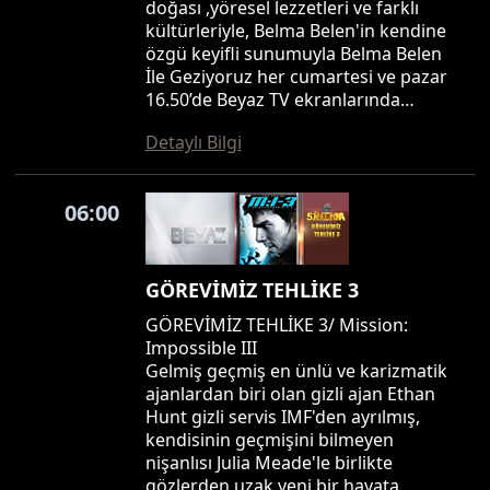
doğası ,yöresel lezzetleri ve farklı
kültürleriyle, Belma Belen'in kendine
özgü keyifli sunumuyla Belma Belen
İle Geziyoruz her cumartesi ve pazar
16.50’de Beyaz TV ekranlarında…
Detaylı Bilgi
06:00
GÖREVİMİZ TEHLİKE 3
GÖREVİMİZ TEHLİKE 3/ Mission:
Impossible III
Gelmiş geçmiş en ünlü ve karizmatik
ajanlardan biri olan gizli ajan Ethan
Hunt gizli servis IMF'den ayrılmış,
kendisinin geçmişini bilmeyen
nişanlısı Julia Meade'le birlikte
gözlerden uzak yeni bir hayata