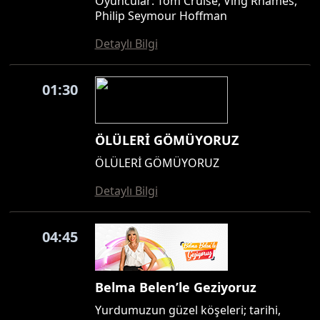
Oyuncular: Tom Cruise, Ving Rhames,
Philip Seymour Hoffman
Detaylı Bilgi
01:30
ÖLÜLERİ GÖMÜYORUZ
ÖLÜLERİ GÖMÜYORUZ
Detaylı Bilgi
04:45
Belma Belen’le Geziyoruz
Yurdumuzun güzel köşeleri; tarihi,