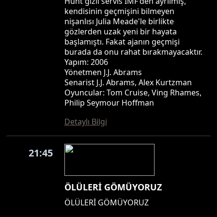
Hunt gizli servis IMF'den ayrılmış,
kendisinin geçmişini bilmeyen
nişanlısı Julia Meade'le birlikte
gözlerden uzak yeni bir hayata
başlamıştı. Fakat ajanın geçmişi
burada da onu rahat bırakmayacaktır.
Yapım: 2006
Yönetmen J.J. Abrams
Senarist J.J. Abrams, Alex Kurtzman
Oyuncular: Tom Cruise, Ving Rhames,
Philip Seymour Hoffman
Detaylı Bilgi
21:45
ÖLÜLERİ GÖMÜYORUZ
ÖLÜLERİ GÖMÜYORUZ