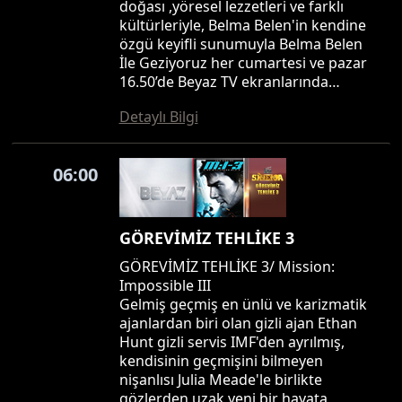
doğası ,yöresel lezzetleri ve farklı
kültürleriyle, Belma Belen'in kendine
özgü keyifli sunumuyla Belma Belen
İle Geziyoruz her cumartesi ve pazar
16.50’de Beyaz TV ekranlarında…
Detaylı Bilgi
06:00
GÖREVİMİZ TEHLİKE 3
GÖREVİMİZ TEHLİKE 3/ Mission:
Impossible III
Gelmiş geçmiş en ünlü ve karizmatik
ajanlardan biri olan gizli ajan Ethan
Hunt gizli servis IMF'den ayrılmış,
kendisinin geçmişini bilmeyen
nişanlısı Julia Meade'le birlikte
gözlerden uzak yeni bir hayata