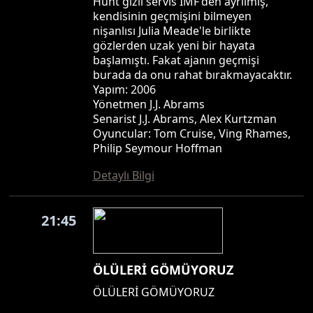
Hunt gizli servis IMF'den ayrılmış,
kendisinin geçmişini bilmeyen
nişanlısı Julia Meade'le birlikte
gözlerden uzak yeni bir hayata
başlamıştı. Fakat ajanın geçmişi
burada da onu rahat bırakmayacaktır.
Yapım: 2006
Yönetmen J.J. Abrams
Senarist J.J. Abrams, Alex Kurtzman
Oyuncular: Tom Cruise, Ving Rhames,
Philip Seymour Hoffman
Detaylı Bilgi
21:45
ÖLÜLERİ GÖMÜYORUZ
ÖLÜLERİ GÖMÜYORUZ