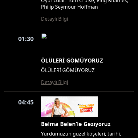
Oyuncular: Tom Cruise, Ving Rhames,
Philip Seymour Hoffman
Detaylı Bilgi
01:30
ÖLÜLERİ GÖMÜYORUZ
ÖLÜLERİ GÖMÜYORUZ
Detaylı Bilgi
04:45
Belma Belen’le Geziyoruz
Yurdumuzun güzel köşeleri; tarihi,