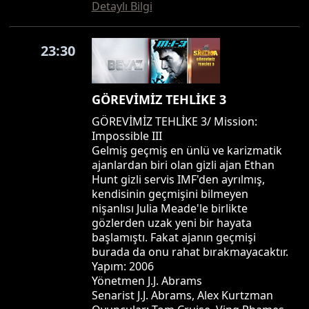
Detaylı Bilgi
23:30
GÖREVİMİZ TEHLİKE 3
GÖREVİMİZ TEHLİKE 3/ Mission:
Impossible III
Gelmiş geçmiş en ünlü ve karizmatik
ajanlardan biri olan gizli ajan Ethan
Hunt gizli servis IMF'den ayrılmış,
kendisinin geçmişini bilmeyen
nişanlısı Julia Meade'le birlikte
gözlerden uzak yeni bir hayata
başlamıştı. Fakat ajanın geçmişi
burada da onu rahat bırakmayacaktır.
Yapım: 2006
Yönetmen J.J. Abrams
Senarist J.J. Abrams, Alex Kurtzman